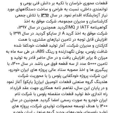
قطعات محوری خراسان با تکیه بر دانش فنی بومی و
توانمندی داخلی، نسبت به طراحی و ساخت دستگاههای مورد
نیاز آزمایشگاه اقدام نمود. در سال
1396
با تلاش جمعی
کارشناسان و مدیران مجموعه، شرکت موفق به اخذ
گواهینامه IATF از IMQگردید. همچنین در سال 1397،
شرکت موفق به اخذ گرید A از ساپکو گردید. در سال 1399 با
افزایش قابل توجه در تامین نیازهای مشتری، با همت
کارکنان و مدیران شرکت، آمار تولید قطعات خودکفا شده
شافت پلوس، بوش نگهدارنده و رینگ ABS، در طی سه ماه به
میزان 5 برابر افزایش یافت و در حال حاضر قادر به تولید و
تامین 5000 عدد از سه قطعه فوق می باشد. در سال 1400، با
پیگیری ها و اخذ مصوبه ستاد عالی پروژه های ایران خودرو،
این شرکت پروژه خودکفایی پلوس را با محوریت شرکت
هلدینگ گروه صنعتی قطعات اتومبیل ایران( یاپکو) آغاز نمود
و در پایان این سال، تفاهم نامه همکاری جهت عقد قرارداد
راه اندازی خط تولید قطعات منفصله پلوس با شرکت تام
ایران خودرو به صورت رسمی امضا گردید. همچنین در سال
1400 با هدف توسعه محصولات تولیدی شرکت، پروژه های
تولید پلوسهای خودروهای جدید گروه صنعتی ایران خودرو