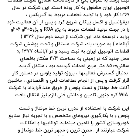
ثبت‌ برسد به‌ عنوان‌ يكي‌ از كارخانجات‌ اقماري ‌شركت‌ قطعات‌
اتومبيل‌ ايران‌ مشغول‌ به‌ كار بوده‌ است.‌ اين شركت در سال‌
1369 كار خود را با توليد قطعات‌ مربوط به‌ گيربكس ‌،
ديفرانسيل‌ و اكسل‌ پيكان‌ شروع‌ كرد و پس‌ از آن‌ فعاليت‌ خود
را در جهت‌ توليد قطعات‌ مربوط به‌ پژو ROA و پژو405و 206و
پرايد ، توسعه‌ داد. اين شركت‌ از نيمه‌ دوم‌ سال‌ 1376 (
آبانماه ‌) به‌ صورت‌ يك‌ شركت‌ مستقل‌ و تحت ‌پوشش‌ شركت‌
قطعات‌ اتومبيل‌ ايران‌ به‌ ثبت‌ رسيد و در آبانماه‌ 1377 به‌
محل‌ جديد كه‌ در زميني‌ به‌ مساحت‌ 4/3 هكتار بافضاي‌
سالني‌8500 متر مربع‌ احداث‌ گرديده‌ بود ، منتقل‌ گرديد.
بدنبال گسترش فعاليتها ، پروژه توليد پلوس در دستور كار
قرار گرفت و پس از انجام مطالعات فني و اقتصادي ، ماشين
آلات خط مونتاژ و تست پلوس از طريق عقد قرارداد با شركت
WIA كره جنوبي تامين و دانش فني لازم نيز انتقال يافت.
اين شركت با استفاده از مدرن ترين خط مونتاژ و تست
پلوس و با بكارگيري نيروهاي متخصص و با تجربه نياز صنايع
خودروسازي كشور را تامين مينمايد. تواناييها و امكانات
شركت عبارتند از : مدرن ترين و مجهز ترين خط مونتاژ و