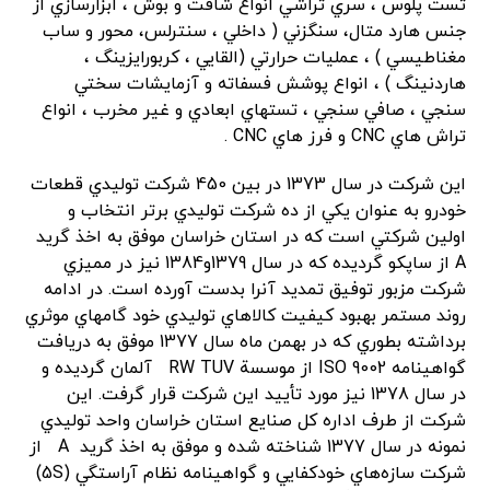
تست پلوس ، سري تراشي انواع شافت و بوش ، ابزارسازي از
جنس هارد متال، سنگزني ( داخلي ، سنترلس، محور و ساب
مغناطيسي ) ، عمليات حرارتي (القايي ، كربورايزينگ ،
هاردنينگ ) ، انواع پوشش فسفاته و آزمايشات سختي
سنجي ، صافي سنجي ، تستهاي ابعادي و غير مخرب ، انواع
تراش هاي CNC و فرز هاي CNC .
اين‌ شركت‌ در سال‌ 1373 در بين‌ 450 شركت‌ توليدي‌ قطعات‌
خودرو به‌ عنوان‌ يكي‌ از ده‌ شركت‌ توليدي‌ برتر انتخاب و
اولين ‌شركتي است كه‌ در استان‌ خراسان‌ موفق‌ به‌ اخذ گريد
A از ساپكو گرديده كه در سال 1379و1384 نيز در مميزي
شركت‌ مزبور توفيق تمديد آنرا بدست آورده است. در ادامه‌
روند مستمر بهبود كيفيت‌ كالاهاي‌ توليدي‌ خود گامهاي‌ موثري‌
برداشته‌ بطوري‌ كه‌ در بهمن‌ ماه‌ سال‌ 1377 موفق‌ به‌ دريافت‌
گواهينامه ISO 9002 از موسسة RW TUV آلمان‌ گرديده‌ و
در سال 1378 نيز مورد تأييد اين شركت قرار گرفت. اين‌
شركت‌ از طرف‌ اداره‌ كل‌ صنايع‌ استان‌ خراسان‌ واحد توليدي‌
نمونه‌ در سال‌ 1377 شناخته‌ شده‌ و موفق به اخذ گريد A از
شركت سازه‌هاي خودكفايي و گواهينامه نظام آراستگي (5S)