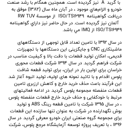
با گريد A نيز گرديده است. همچنين همگام با رشد صنعت
خودرو و الزام‌هاي موجود ، در آبان ماه سال (1382) موفق به
دريافت گواهينامه ISO/TS16949 از موسسة RW TUV
آلمان‌ نيز گرديده است. در حال حاضر نيز داراي گواهينامه
ISO/TS16949 از IMQ مي باشد.
در سال 1392 با تامین تعداد قابل توجهی از دستگاههای
ماشینکاری CNC و جایگزینی این دستگاهها با تجهیزات
قدیمی، امکان تولید قطعات با دقت بالا و کیفیت مناسب در
شرکت فراهم گردید. در سال 1394 شرکت قطعات محوری
خراسان برای اولین بار در ایران، برای تولید قطعه شافت
پلوس اقدام و با تائید نمونه های اولیه، تولید انبوه آغاز شد.
این فرآیند باعث حذف خرید خارج و کاهش ارزبری تامین
قطعات منفصله مجموعه پلوس گردید. در ادامه فعالیتهای
مرتبط با خودکفایی و حذف خرید خارج قطعات منفصله پلوس
، در سال 1395 شرکت با تامین قطعه رینگ ABS و تولید
بوش نگهدارنده در شرکت به عنوان تنها سازنده این قطعات
برای مجموعه گروه صنعتی ایران خودرو معرفی گردید. در سال
1396 ، با تعریف پروژه توسعه آزمایشگاه مرجع پلوس، شرکت