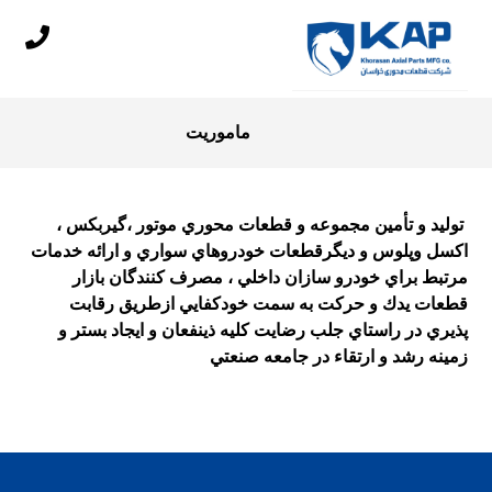
ماموریت
توليد و تأمين مجموعه و قطعات محوري موتور ،گيربكس ،
اكسل وپلوس و ديگرقطعات خودروهاي سواري و ارائه خدمات
مرتبط براي خودرو سازان داخلي ، مصرف كنندگان بازار
قطعات يدك و حرکت به سمت خودکفايي ازطريق رقابت
پذيري در راستاي جلب رضايت کليه ذينفعان و ايجاد بستر و
زمينه رشد و ارتقاء در جامعه صنعتي